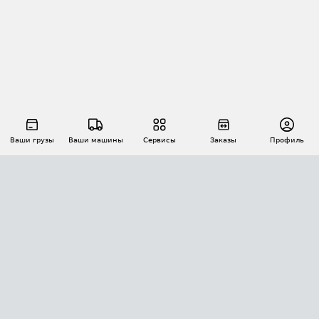
Ваши грузы
Ваши машины
Сервисы
Заказы
Профиль
АВТОМАТИЗАЦИЯ ПЕРЕВОЗОК
Площадки
Заказы
Торги
Тендеры
АТИ-Доки
GPS-мониторинг
АТИ Мессенджер
Цепочки грузов
API ATI.SU
ПОЛЕЗНОЕ