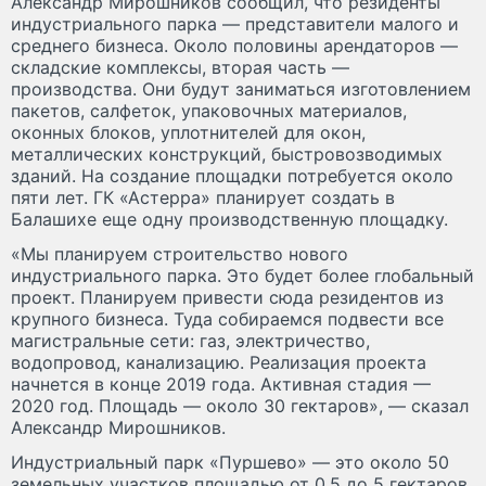
Александр Мирошников сообщил, что резиденты
индустриального парка — представители малого и
среднего бизнеса. Около половины арендаторов —
складские комплексы, вторая часть —
производства. Они будут заниматься изготовлением
пакетов, салфеток, упаковочных материалов,
оконных блоков, уплотнителей для окон,
металлических конструкций, быстровозводимых
зданий. На создание площадки потребуется около
пяти лет. ГК «Астерра» планирует создать в
Балашихе еще одну производственную площадку.
«Мы планируем строительство нового
индустриального парка. Это будет более глобальный
проект. Планируем привести сюда резидентов из
крупного бизнеса. Туда собираемся подвести все
магистральные сети: газ, электричество,
водопровод, канализацию. Реализация проекта
начнется в конце 2019 года. Активная стадия —
2020 год. Площадь — около 30 гектаров», — сказал
Александр Мирошников.
Индустриальный парк «Пуршево» — это около 50
земельных участков площадью от 0,5 до 5 гектаров.