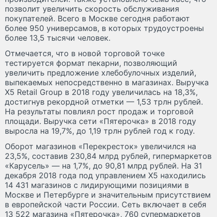
позволит увеличить скорость обслуживания
покупателей. Всего в Москве сегодня работают
более 950 универсамов, в которых трудоустроены
более 13,5 тысячи человек.
Отмечается, что в новой торговой точке
тестируется формат пекарни, позволяющий
увеличить предложение хлебобулочных изделий,
выпекаемых непосредственно в магазинах. Выручка
X5 Retail Group в 2018 году увеличилась на 18,3%,
достигнув рекордной отметки — 1,53 трлн рублей.
На результаты повлиял рост продаж и торговой
площади. Выручка сети «Пятерочка» в 2018 году
выросла на 19,7%, до 1,19 трлн рублей год к году.
Оборот магазинов «Перекресток» увеличился на
23,5%, составив 230,84 млрд рублей, гипермаркетов
«Карусель» — на 1,7%, до 90,81 млрд рублей. На 31
декабря 2018 года под управлением X5 находились
14 431 магазинов с лидирующими позициями в
Москве и Петербурге и значительным присутствием
в европейской части России. Сеть включает в себя
13 522 магазина «Пятерочка», 760 супермаркетов