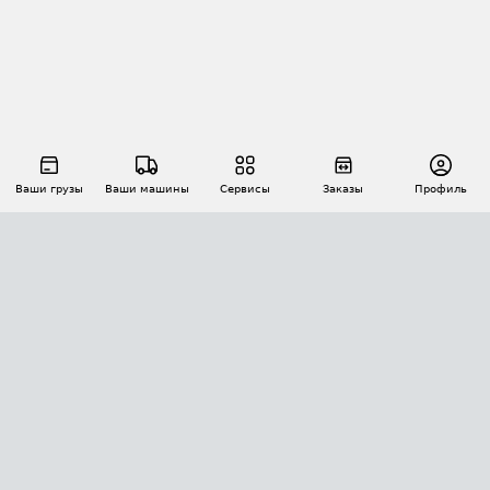
Ваши грузы
Ваши машины
Сервисы
Заказы
Профиль
АВТОМАТИЗАЦИЯ ПЕРЕВОЗОК
Площадки
Заказы
Торги
Тендеры
АТИ-Доки
GPS-мониторинг
АТИ Мессенджер
Цепочки грузов
API ATI.SU
ПОЛЕЗНОЕ
Расчет расстояний