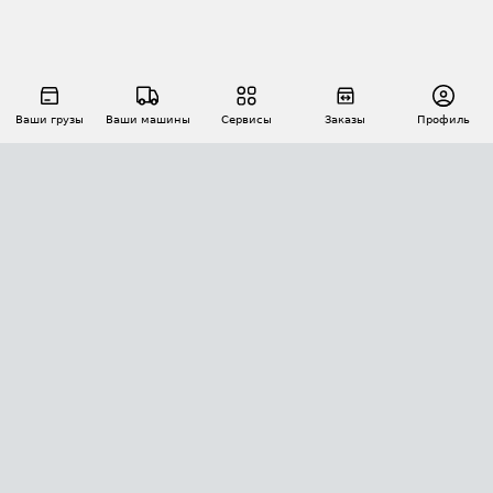
Ваши грузы
Ваши машины
Сервисы
Заказы
Профиль
АВТОМАТИЗАЦИЯ ПЕРЕВОЗОК
Площадки
Заказы
Торги
Тендеры
АТИ-Доки
GPS-мониторинг
АТИ Мессенджер
Цепочки грузов
API ATI.SU
ПОЛЕЗНОЕ
Расчет расстояний
БЕЗОПАСНОСТЬ
Академия ATI.SU
ATI.SU о безопасности
Звезды ATI.SU на вашем сайте
КОНТАКТЫ И ТАРИФЫ