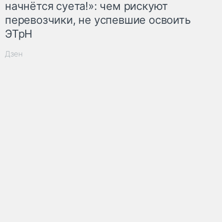
начнётся суета!»: чем рискуют
перевозчики, не успевшие освоить
ЭТрН
Дзен