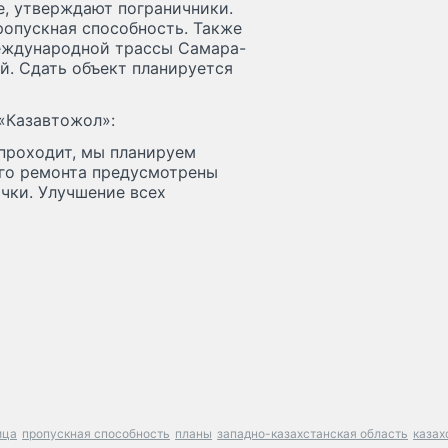
е, утверждают пограничники.
ропускная способность. Также
международной трассы Самара-
й. Сдать объект планируется
«Казавтожол»:
 проходит, мы планируем
ого ремонта предусмотрены
очки. Улучшение всех
ица
пропускная способность
планы
западно-казахстанская область
казах