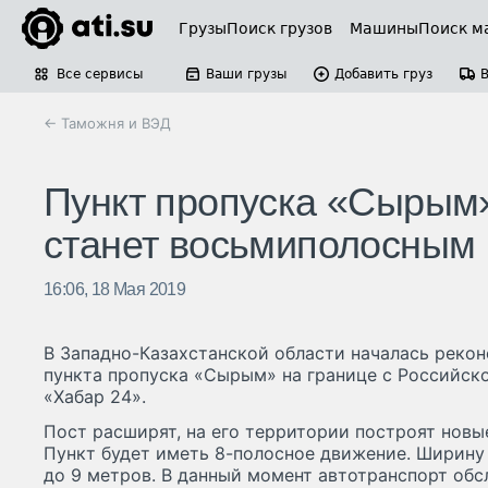
Грузы
Поиск грузов
Машины
Поиск м
Все сервисы
Ваши грузы
Добавить груз
← Таможня и ВЭД
Пункт пропуска «Сырым»
станет восьмиполосным
16:06, 18 Мая 2019
В Западно-Казахстанской области началась реко
пункта пропуска «Сырым» на границе с Российск
«Хабар 24».
Пост расширят, на его территории построят нов
Пункт будет иметь 8-полосное движение. Ширину 
до 9 метров. В данный момент автотранспорт обс