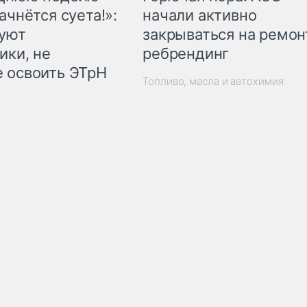
начали активно
ачнётся суета!»:
закрываться на ремон
куют
ребрендинг
ики, не
 освоить ЭТрН
Топливо, масла и автохимия