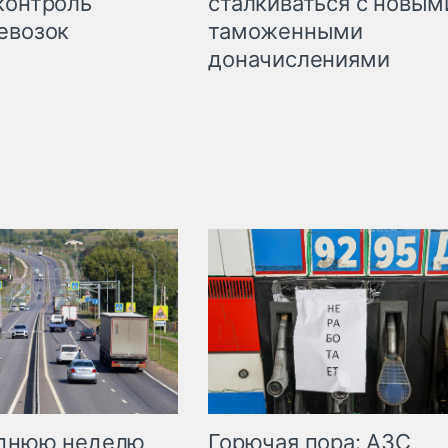
сталкиваться с новым
контроль
таможенными
евозок
доначислениями
Горючая пора: АЗС
еднюю неделю