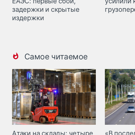
ЕАЭС: первые сбои,
усилили 
задержки и скрытые
грузопер
издержки
Самое читаемое
Атаки на склады: четыре
«В посл