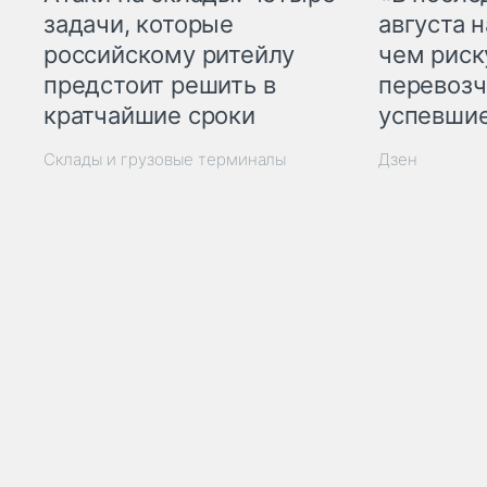
задачи, которые
августа н
российскому ритейлу
чем рис
предстоит решить в
перевозч
кратчайшие сроки
успевшие
Склады и грузовые терминалы
Дзен