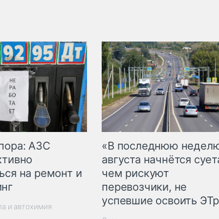
пора: АЗС
«В последнюю недел
ктивно
августа начнётся суета
ься на ремонт и
чем рискуют
инг
перевозчики, не
успевшие освоить ЭТ
ла и автохимия