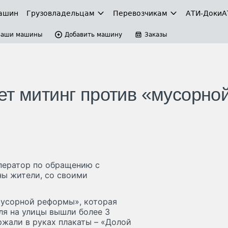
ашин
Грузовладельцам
Перевозчикам
АТИ-Доки
А
Ваши машины
Добавить машину
Заказы
ет митинг против «мусорно
оператор по обращению с
ы жители, со своими
мусорной реформы», которая
еля на улицы вышли более 3
ржали в руках плакаты – «Долой