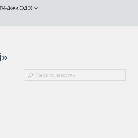
ТИ-Доки (ЭДО)
й»