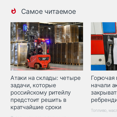
Самое читаемое
Горючая 
Атаки на склады: четыре
начали а
задачи, которые
закрыват
российскому ритейлу
ребренд
предстоит решить в
кратчайшие сроки
Топливо, мас