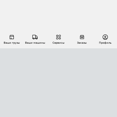
Ваши грузы
Ваши машины
Сервисы
Заказы
Профиль
АВТОМАТИЗАЦИЯ ПЕРЕВОЗОК
Площадки
Заказы
Торги
Тендеры
АТИ-Доки
GPS-мониторинг
АТИ Мессенджер
Цепочки грузов
API ATI.SU
ПОЛЕЗНОЕ
Расчет расстояний
БЕЗОПАСНОСТЬ