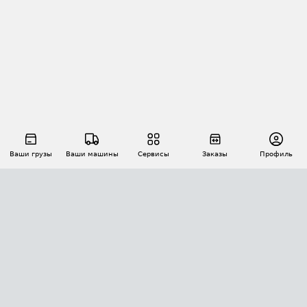
Ваши грузы
Ваши машины
Сервисы
Заказы
Профиль
АВТОМАТИЗАЦИЯ ПЕРЕВОЗОК
Площадки
Заказы
Торги
Тендеры
АТИ-Доки
GPS-мониторинг
АТИ Мессенджер
Цепочки грузов
API ATI.SU