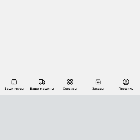
Ваши грузы
Ваши машины
Сервисы
Заказы
Профиль
АВТОМАТИЗАЦИЯ ПЕРЕВОЗОК
Площадки
Заказы
Торги
Тендеры
АТИ-Доки