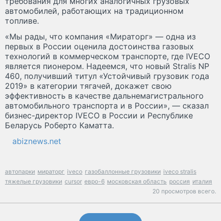
требования для многих аналогичных грузовых
автомобилей, работающих на традиционном
топливе.
«Мы рады, что компания «Мираторг» — одна из
первых в России оценила достоинства газовых
технологий в коммерческом транспорте, где IVECO
является пионером. Надеемся, что новый Stralis NP
460, получивший титул «Устойчивый грузовик года
2019» в категории тягачей, докажет свою
эффективность в качестве дальнемагистрального
автомобильного транспорта и в России», — сказал
бизнес-директор IVECO в России и Республике
Беларусь Роберто Каматта.
abiznews.net
автопарки
мираторг
iveco
газобаллонные грузовики
iveco stralis
тяжелые грузовики
cursor
евро-6
московская область
россия
италия
20 просмотров всего.