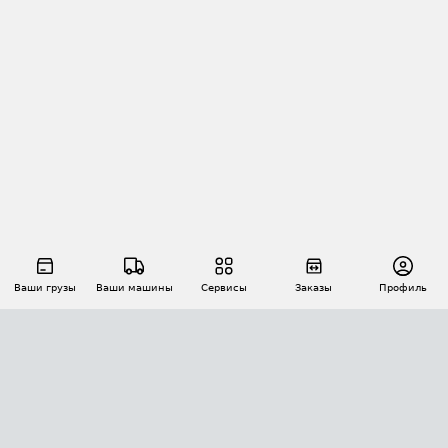
Ваши грузы
Ваши машины
Сервисы
Заказы
Профиль
АВТОМАТИЗАЦИЯ ПЕРЕВОЗОК
Площадки
Заказы
Торги
Тендеры
АТИ-Доки