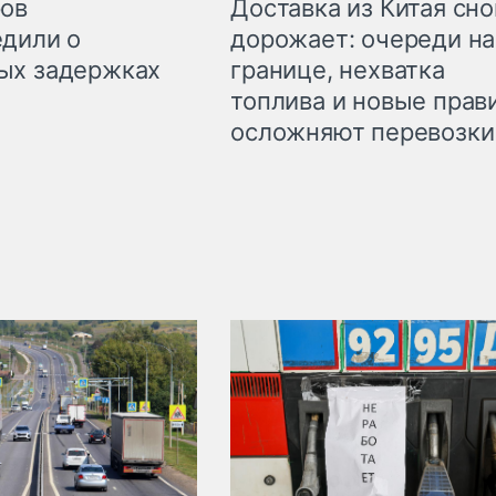
Доставка из Китая сно
ров
дорожает: очереди на
дили о
границе, нехватка
ых задержках
топлива и новые прав
осложняют перевозки