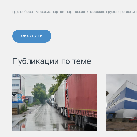
грузооборот морских портов
порт высоцк
морские грузоперевозки
ОБСУДИТЬ
Публикации по теме