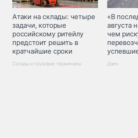
Атаки на склады: четыре
«В посл
задачи, которые
августа н
российскому ритейлу
чем рис
предстоит решить в
перевозч
кратчайшие сроки
успевшие
Склады и грузовые терминалы
Дзен