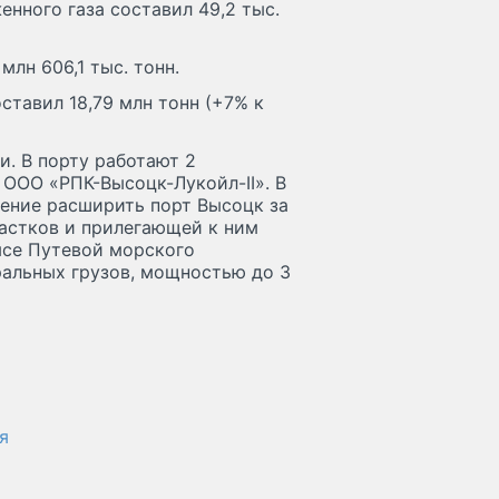
енного газа составил 49,2 тыс.
млн 606,1 тыс. тонн.
ставил 18,79 млн тонн (+7% к
. В порту работают 2
ООО «РПК-Высоцк-Лукойл-II». В
шение расширить порт Высоцк за
частков и прилегающей к ним
ысе Путевой морского
ральных грузов, мощностью до 3
я