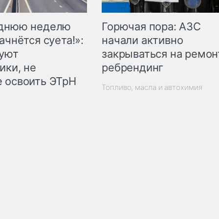
Горючая пора: АЗС
еднюю неделю
начали активно
ачнётся суета!»:
закрываться на ремон
куют
ребрендинг
ики, не
 освоить ЭТрН
Топливо, масла и автохимия