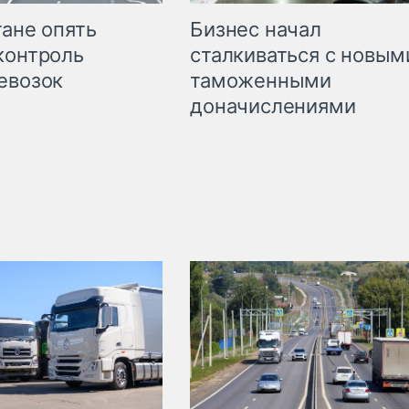
Бизнес начал
тане опять
сталкиваться с новым
контроль
таможенными
евозок
доначислениями