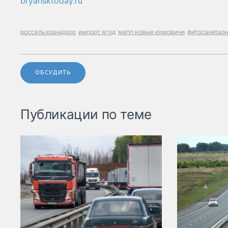
bryansktoday.ru
россельхознадзор
импорт ягод
мапп новые юрковичи
фитосанитарн
ОБСУДИТЬ
Публикации по теме