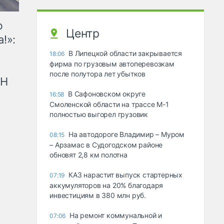
ю
Центр
!»:
В Липецкой области закрывается
18:06
фирма по грузовым автоперевозкам
после полутора лет убытков
рН
В Сафоновском округе
16:58
Смоленской области на трассе М-1
полностью выгорел грузовик
На автодороге Владимир – Муром
08:15
– Арзамас в Судогодском районе
обновят 2,8 км полотна
КАЗ нарастит выпуск стартерных
07:19
аккумуляторов на 20% благодаря
инвестициям в 380 млн руб.
На ремонт коммунальной и
07:06