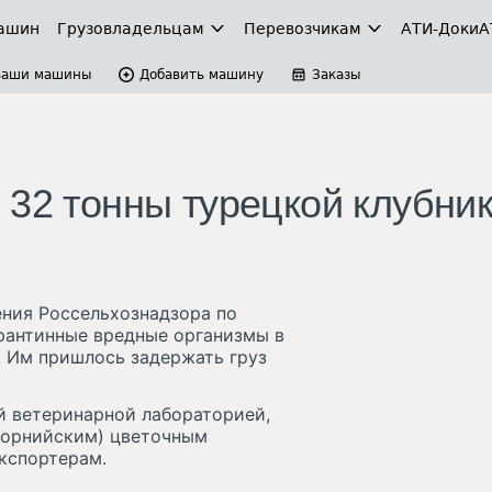
ашин
Грузовладельцам
Перевозчикам
АТИ-Доки
А
Ваши машины
Добавить машину
Заказы
 32 тонны турецкой клубни
ния Россельхознадзора по
рантинные вредные организмы в
. Им пришлось задержать груз
й ветеринарной лабораторией,
форнийским) цветочным
кспортерам.