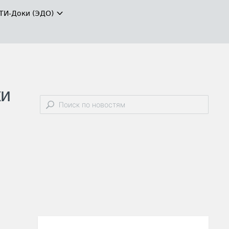
ТИ-Доки (ЭДО)
ки