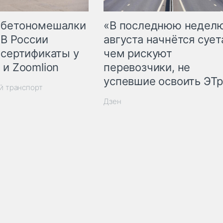
 бетономешалки
«В последнюю недел
 В России
августа начнётся суета
 сертификаты у
чем рискуют
 и Zoomlion
перевозчики, не
успевшие освоить ЭТ
й транспорт
Дзен