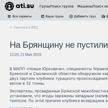
Грузы
Поиск грузов
Машины
Поиск м
Все сервисы
Ваши грузы
Добавить груз
← Таможня и ВЭД
На Брянщину не пустили
13:28, 21 Мая 2019
В МАПП «Новые Юрковичи», специалисты Управле
Брянской и Смоленской областям обнаружили ка
двух партиях клубники турецкого происхождения
весом в 32 тонны.
Экспертизы, проведенные Брянской межобластно
установили, что ягоды заражены западным (кали
трипсом. По этой причине клубника возвращена э