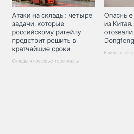
Опасные
Атаки на склады: четыре
из Китая.
задачи, которые
отозвали
российскому ритейлу
Dongfeng
предстоит решить в
кратчайшие сроки
Коммерчески
Склады и грузовые терминалы