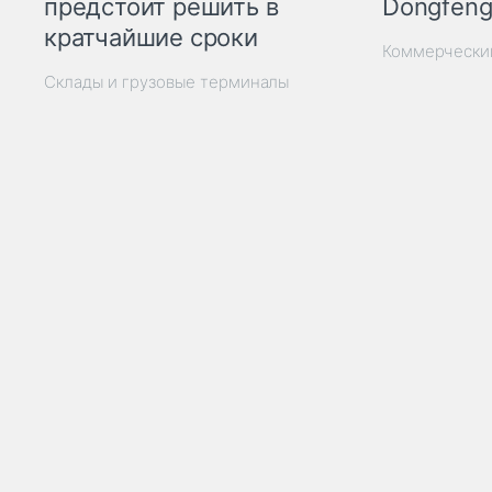
Dongfeng
предстоит решить в
кратчайшие сроки
Коммерчески
Склады и грузовые терминалы