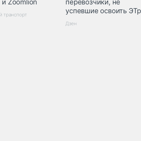
 и Zoomlion
перевозчики, не
успевшие освоить ЭТ
й транспорт
Дзен