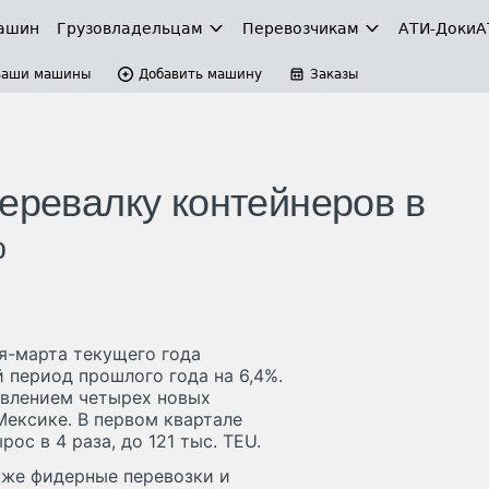
ашин
Грузовладельцам
Перевозчикам
АТИ-Доки
А
Ваши машины
Добавить машину
Заказы
еревалку контейнеров в
%
я-марта текущего года
 период прошлого года на 6,4%.
явлением четырех новых
Мексике. В первом квартале
с в 4 раза, до 121 тыс. TEU.
кже фидерные перевозки и