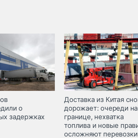
Доставка из Китая сно
ров
дорожает: очереди на
дили о
границе, нехватка
ых задержках
топлива и новые прав
осложняют перевозки