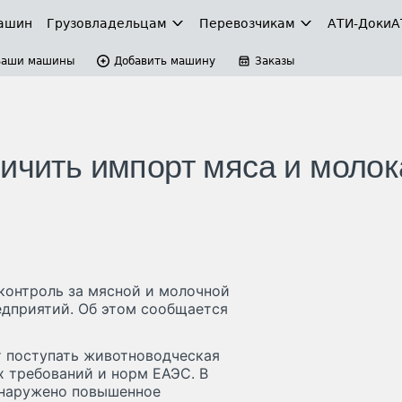
ашин
Грузовладельцам
Перевозчикам
АТИ-Доки
А
Ваши машины
Добавить машину
Заказы
ичить импорт мяса и молок
контроль за мясной и молочной
едприятий. Об этом сообщается
т поступать животноводческая
 требований и норм ЕАЭС. В
бнаружено повышенное