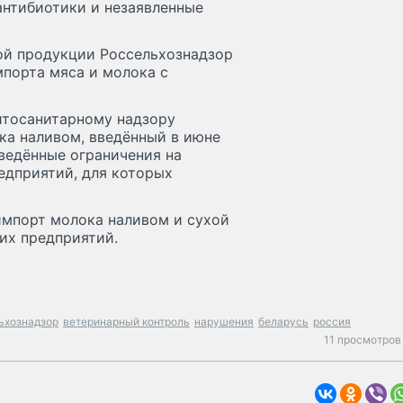
антибиотики и незаявленные
ой продукции Россельхознадзор
мпорта мяса и молока с
итосанитарному надзору
ка наливом, введённый в июне
ведённые ограничения на
едприятий, для которых
импорт молока наливом и сухой
их предприятий.
ьхознадзор
ветеринарный контроль
нарушения
беларусь
россия
11 просмотров