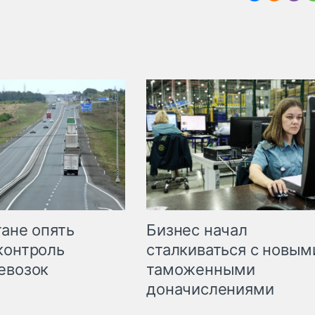
Бизнес начал
тане опять
сталкиваться с новым
контроль
таможенными
евозок
доначислениями