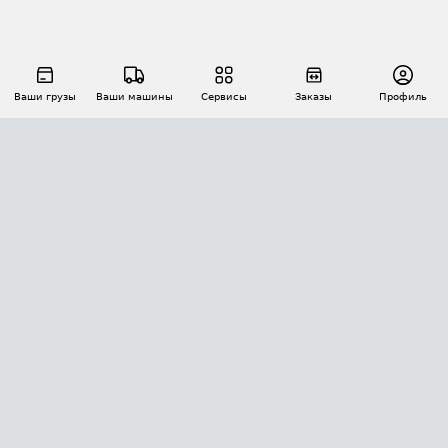
Ваши грузы
Ваши машины
Сервисы
Заказы
Профиль
АВТОМАТИЗАЦИЯ ПЕРЕВОЗОК
Площадки
Заказы
Торги
Тендеры
АТИ-Доки
GPS-мониторинг
АТИ Мессенджер
Цепочки грузов
API ATI.SU
ПОЛЕЗНОЕ
Расчет расстояний
БЕЗОПАСНОСТЬ
Академия ATI.SU
ATI.SU о безопасности
Звезды ATI.SU на вашем сайте
КОНТАКТЫ И ТАРИФЫ
Памятка по проверке контрагентов
Индекс ATI.SU FTL РФ