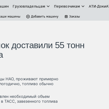
ашин
Грузовладельцам
Перевозчикам
АТИ-Доки
А
Ваши машины
Добавить машину
Заказы
ок доставили 55 тонн
а
ицы НАО, проживают примерно
глогодично, топливо обычно
авлен необходимый объем
 в ТАСС, завезенного топлива