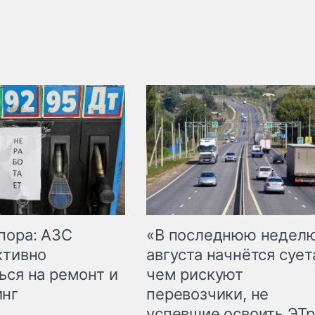
пора: АЗС
«В последнюю недел
ктивно
августа начнётся суета
ься на ремонт и
чем рискуют
инг
перевозчики, не
успевшие освоить ЭТ