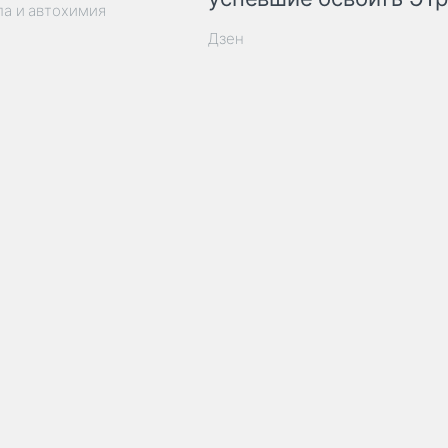
ла и автохимия
Дзен