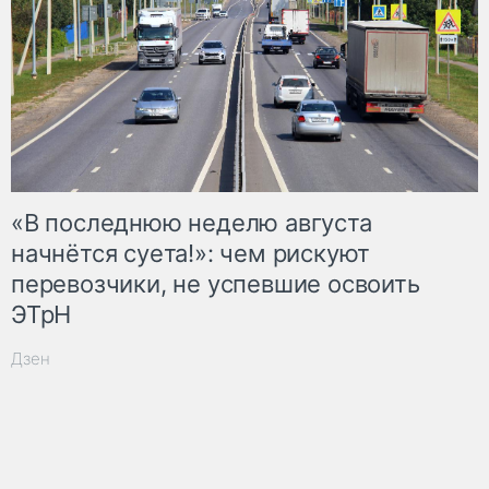
«В последнюю неделю августа
начнётся суета!»: чем рискуют
перевозчики, не успевшие освоить
ЭТрН
Дзен