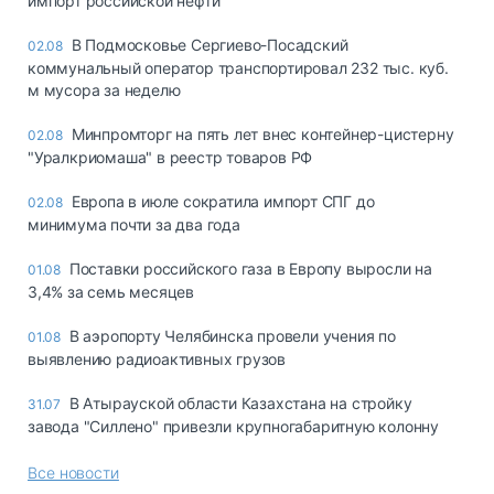
импорт российской нефти
В Подмосковье Сергиево-Посадский
02.08
коммунальный оператор транспортировал 232 тыс. куб.
м мусора за неделю
Минпромторг на пять лет внес контейнер-цистерну
02.08
"Уралкриомаша" в реестр товаров РФ
Европа в июле сократила импорт СПГ до
02.08
минимума почти за два года
Поставки российского газа в Европу выросли на
01.08
3,4% за семь месяцев
В аэропорту Челябинска провели учения по
01.08
выявлению радиоактивных грузов
В Атырауской области Казахстана на стройку
31.07
завода "Силлено" привезли крупногабаритную колонну
Все новости