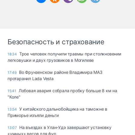
Безопасность и страхование
Трое человек получили травмы при столкновении
18:34
легковушки и двух грузовиков в Могилеве
Во Фрунзенском районе Владимира МАЗ
17:49
протаранил Lada Vesta
Лобовая авария собрала пробку больше 8 км на
15:41
"Коле"
У китайского дальнобойщика на таможне в
13:54
Приморье изъяли деньги
Ha въeздax в Улaн-Удэ зaвepшaют ycтaнoвкy
13:07
«yмныx» вecoв для фyp