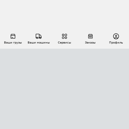
Ваши грузы
Ваши машины
Сервисы
Заказы
Профиль
АВТОМАТИЗАЦИЯ ПЕРЕВОЗОК
Площадки
Заказы
Торги
Тендеры
АТИ-Доки
GPS-мониторинг
АТИ Мессенджер
Цепочки грузов
API ATI.SU
ПОЛЕЗНОЕ
Расчет расстояний
БЕЗОПАСНОСТЬ
Академия ATI.SU