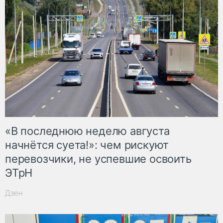
«В последнюю неделю августа
начнётся суета!»: чем рискуют
перевозчики, не успевшие освоить
ЭТрН
Дзен