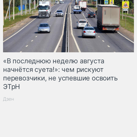
«В последнюю неделю августа
начнётся суета!»: чем рискуют
перевозчики, не успевшие освоить
ЭТрН
Дзен