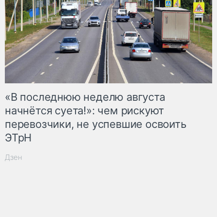
«В последнюю неделю августа
начнётся суета!»: чем рискуют
перевозчики, не успевшие освоить
ЭТрН
Дзен