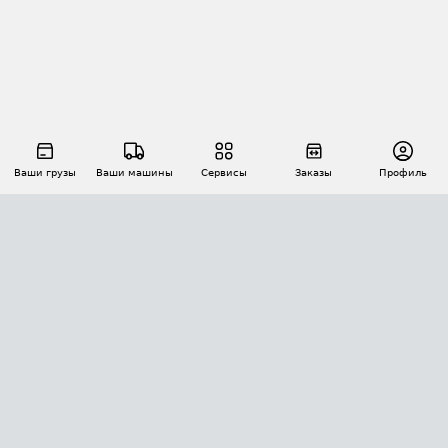
Ваши грузы
Ваши машины
Сервисы
Заказы
Профиль
АВТОМАТИЗАЦИЯ ПЕРЕВОЗОК
Площадки
Заказы
Торги
Тендеры
АТИ-Доки
GPS-мониторинг
АТИ Мессенджер
Цепочки грузов
API ATI.SU
ПОЛЕЗНОЕ
Расчет расстояний