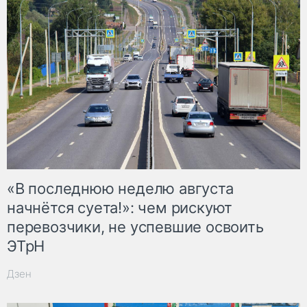
«В последнюю неделю августа
начнётся суета!»: чем рискуют
перевозчики, не успевшие освоить
ЭТрН
Дзен