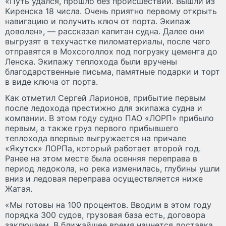
«Путь удался, прошло без происшествий. Вышли из
Киренска 18 числа. Очень приятно первому открыть
навигацию и получить ключ от порта. Экипаж
доволен», — рассказал капитан судна. Далее они
выгрузят в техучастке пиломатериалы, после чего
отправятся в Мохсоголлох под погрузку цемента до
Ленска. Экипажу теплохода были вручены
благодарственные письма, памятные подарки и торт
в виде ключа от порта.
Как отметил Сергей Ларионов, прибытие первым
после ледохода престижно для экипажа судна и
компании. В этом году судно ПАО «ЛОРП» прибыло
первым, а также груз первого прибывшего
теплохода впервые выгружается на причале
«Якутск» ЛОРПа, который работает второй год.
Ранее на этом месте была осенняя переправа в
период ледокола, но река изменилась, глубины ушли
вниз и ледовая переправа осуществляется ниже
Жатая.
«Мы готовы на 100 процентов. Вводим в этом году
порядка 300 судов, грузовая база есть, договора
заключаем. В ближайшее время начнется доставка