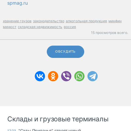
spmag.ru
хранение грузов
законодательство
алкогольная продукция
минфин
минюст
складская недвижимость
россия
15 просмотров всего.
ОБСУДИТЬ
Склады и грузовые терминалы
"Сады Придонья" строят новый
17:23