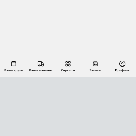
Ваши грузы
Ваши машины
Сервисы
Заказы
Профиль
АВТОМАТИЗАЦИЯ ПЕРЕВОЗОК
Площадки
Заказы
Торги
Тендеры
АТИ-Доки
GPS-мониторинг
АТИ Мессенджер
Цепочки грузов
API ATI.SU