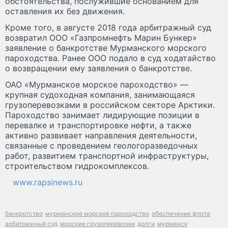
обстоятельства, послужившие основанием для
оставления их без движения.
Кроме того, в августе 2018 года арбитражный суд
возвратил ООО «Газпромнефть Марин Бункер»
заявление о банкротстве Мурманского морского
пароходства. Ранее ООО подало в суд ходатайство
о возвращении ему заявления о банкротстве.
ОАО «Мурманское морское пароходство» —
крупная судоходная компания, занимающаяся
грузоперевозками в российском секторе Арктики.
Пароходство занимает лидирующие позиции в
перевалке и транспортировке нефти, а также
активно развивает направления деятельности,
связанные с проведением геологоразведочных
работ, развитием транспортной инфраструктуры,
строительством гидрокомплексов.
www.rapsinews.ru
банкротство
мурманское морское пароходство
обеспечение флота
арбитражный суд
морские грузоперевозки
долги
мурманск