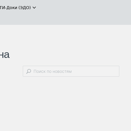
ТИ-Доки (ЭДО)
на