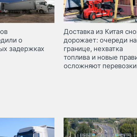
Доставка из Китая сно
ров
дорожает: очереди на
дили о
границе, нехватка
ых задержках
топлива и новые прав
осложняют перевозки