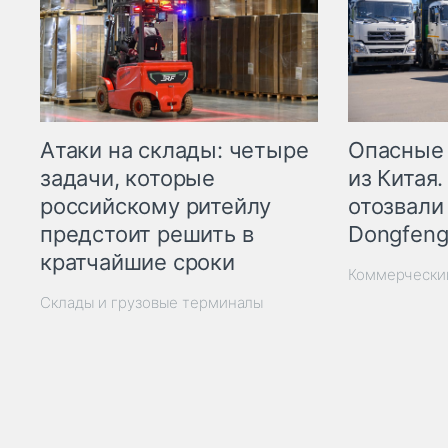
Опасные
Атаки на склады: четыре
из Китая.
задачи, которые
отозвали
российскому ритейлу
Dongfeng
предстоит решить в
кратчайшие сроки
Коммерчески
Склады и грузовые терминалы