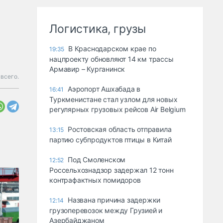
Логистика, грузы
В Краснодарском крае по
19:35
нацпроекту обновляют 14 км трассы
Армавир – Курганинск
 всего.
Аэропорт Ашхабада в
16:41
Туркменистане стал узлом для новых
регулярных грузовых рейсов Air Belgium
Ростовская область отправила
13:15
партию субпродуктов птицы в Китай
Под Смоленском
12:52
Россельхознадзор задержал 12 тонн
контрафактных помидоров
Названа причина задержки
12:14
грузоперевозок между Грузией и
Азербайджаном