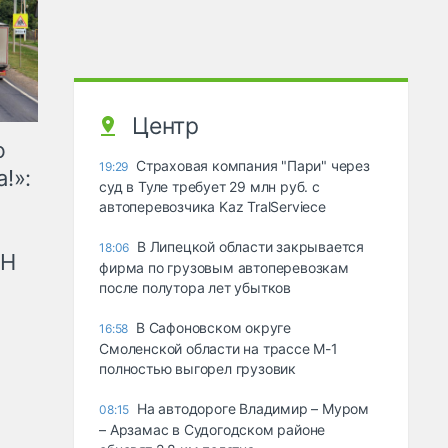
Центр
ю
Страховая компания "Пари" через
19:29
!»:
суд в Туле требует 29 млн руб. с
автоперевозчика Kaz TralServiece
В Липецкой области закрывается
18:06
рН
фирма по грузовым автоперевозкам
после полутора лет убытков
В Сафоновском округе
16:58
Смоленской области на трассе М-1
полностью выгорел грузовик
На автодороге Владимир – Муром
08:15
– Арзамас в Судогодском районе