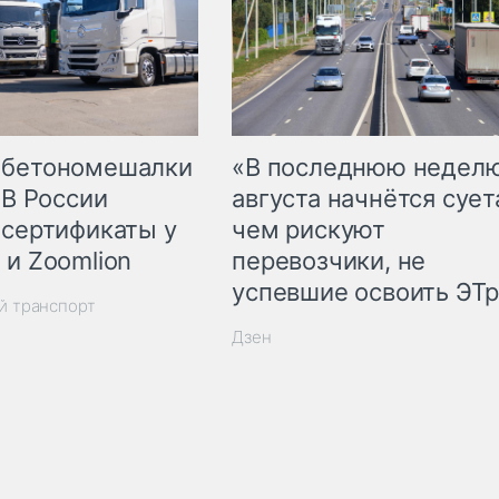
 бетономешалки
«В последнюю недел
 В России
августа начнётся суета
 сертификаты у
чем рискуют
 и Zoomlion
перевозчики, не
успевшие освоить ЭТ
й транспорт
Дзен