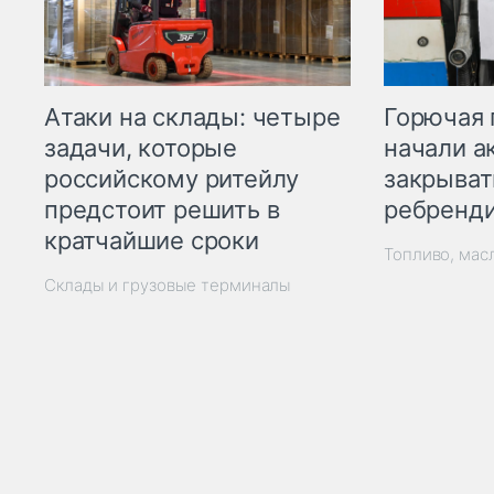
Горючая 
Атаки на склады: четыре
начали а
задачи, которые
закрыват
российскому ритейлу
ребренд
предстоит решить в
кратчайшие сроки
Топливо, мас
Склады и грузовые терминалы