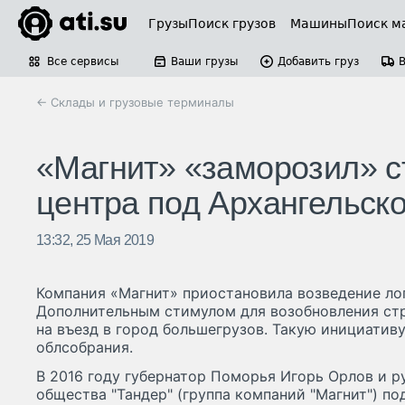
Грузы
Поиск грузов
Машины
Поиск м
Все сервисы
Ваши грузы
Добавить груз
← Склады и грузовые терминалы
«Магнит» «заморозил» с
центра под Архангельск
13:32, 25 Мая 2019
Компания «Магнит» приостановила возведение ло
Дополнительным стимулом для возобновления стр
на въезд в город большегрузов. Такую инициатив
облсобрания.
В 2016 году губернатор Поморья Игорь Орлов и 
общества "Тандер" (группа компаний "Магнит") по