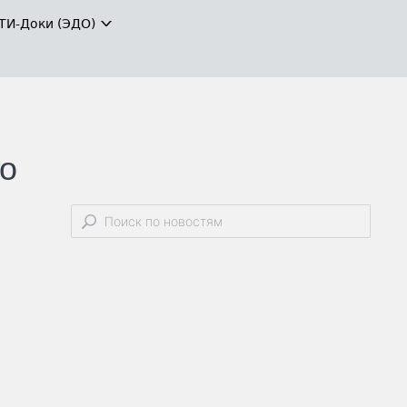
ТИ-Доки (ЭДО)
го