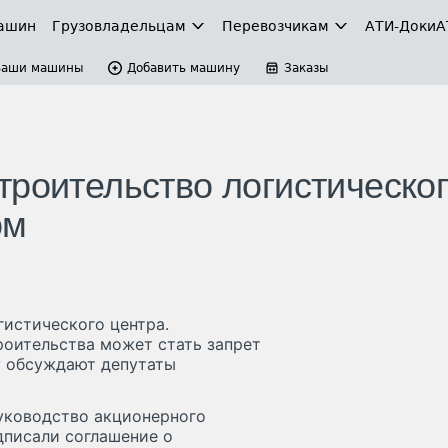
ашин
Грузовладельцам
Перевозчикам
АТИ-Доки
А
Ваши машины
Добавить машину
Заказы
троительство логистическо
ом
гистического центра.
оительства может стать запрет
у обсуждают депутаты
руководство акционерного
дписали соглашение о