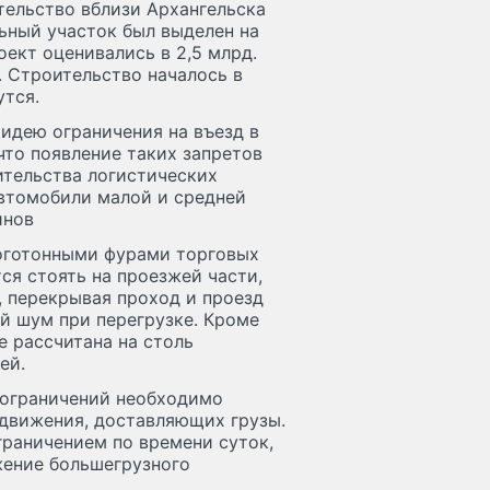
тельство вблизи Архангельска
ьный участок был выделен на
ект оценивались в 2,5 млрд.
. Строительство началось в
утся.
идею ограничения на въезд в
что появление таких запретов
тельства логистических
автомобили малой и средней
инов
оготонными фурами торговых
ся стоять на проезжей части,
, перекрывая проход и проезд
й шум при перегрузке. Кроме
е рассчитана на столь
ей.
 ограничений необходимо
 движения, доставляющих грузы.
граничением по времени суток,
жение большегрузного