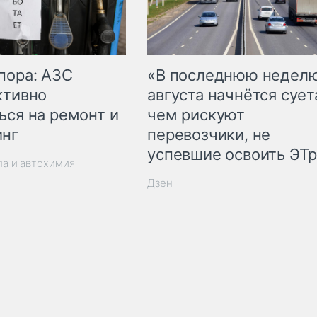
пора: АЗС
«В последнюю недел
ктивно
августа начнётся суета
ься на ремонт и
чем рискуют
инг
перевозчики, не
успевшие освоить ЭТ
ла и автохимия
Дзен