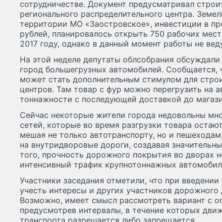
сотрудничестве. Документ предусматривал строи
регионального распределительного центра. Земел
территории МО «Заостровское», инвестиции в про
рублей, планировалось открыть 750 рабочих мест
2017 году, однако в данный момент работы не вед
На этой неделе депутаты облсобрания обсуждали 
город большегрузных автомобилей. Сообщается, 
может стать дополнительным стимулом для строи
центров. Там товар с фур можно перегрузить на 
тоннажности с последующей доставкой до магаз
Сейчас некоторые жители города недовольны мн
сетей, которые во время разгрузки товара остают
мешая не только автотранспорту, но и пешеходам
на внутридворовые дороги, создавая значительны
того, прочность дорожного покрытия во дворах н
интенсивный трафик крупнотоннажных автомобил
Участники заседания отметили, что при введении
учесть интересы и других участников дорожного
Возможно, имеет смысл рассмотреть вариант с о
предусмотрев интервалы, в течение которых дви
транспорта разрешается либо запрещается.