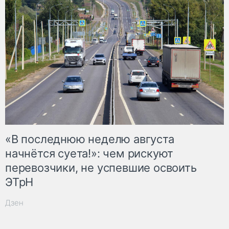
«В последнюю неделю августа
начнётся суета!»: чем рискуют
перевозчики, не успевшие освоить
ЭТрН
Дзен