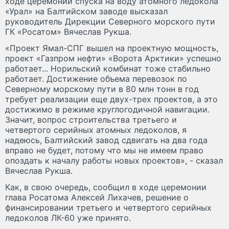
ходе церемонии спуска на воду атомного ледокола
«Урал» на Балтийском заводе высказал
руководитель Дирекции Северного морского пути
ГК «Росатом» Вячеслав Рукша.
«Проект Ямал-СПГ вышел на проектную мощность,
проект «Газпром нефти» «Ворота Арктики» успешно
работает... Норильский комбинат тоже стабильно
работает. Достижение объема перевозок по
Северному морскому пути в 80 млн тонн в год
требует реализации еще двух-трех проектов, а это
достижимо в режиме круглогодичной навигации.
Значит, вопрос строительства третьего и
четвертого серийных атомных ледоколов, я
надеюсь, Балтийский завод сдвигать на два года
вправо не будет, потому что мы не имеем право
опоздать к началу работы новых проектов», - сказал
Вячеслав Рукша.
Как, в свою очередь, сообщил в ходе церемонии
глава Росатома Алексей Лихачев, решение о
финансировании третьего и четвертого серийных
ледоколов ЛК-60 уже принято.