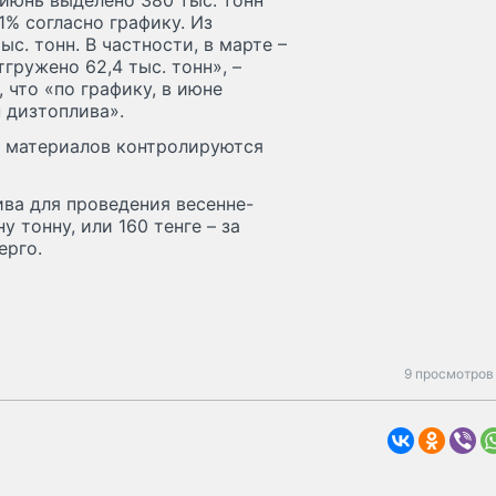
июнь выделено 380 тыс. тонн
1% согласно графику. Из
с. тонн. В частности, в марте –
отгружено 62,4 тыс. тонн», –
 что «по графику, в июне
н дизтоплива».
х материалов контролируются
ива для проведения весенне-
у тонну, или 160 тенге – за
ерго.
9 просмотров