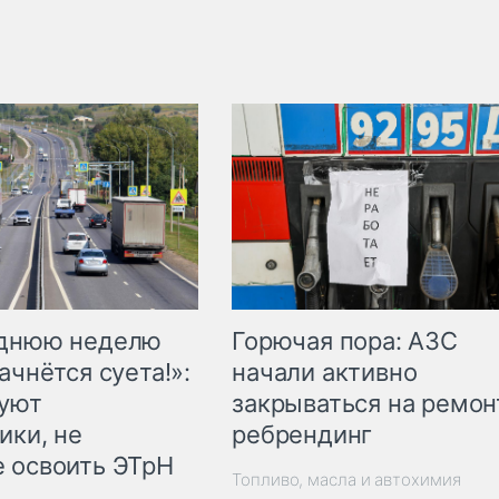
Горючая пора: АЗС
еднюю неделю
начали активно
ачнётся суета!»:
закрываться на ремон
куют
ребрендинг
ики, не
 освоить ЭТрН
Топливо, масла и автохимия