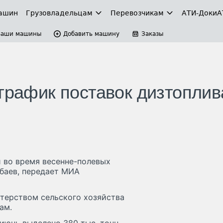
ашин
Грузовладельцам
Перевозчикам
АТИ-Доки
А
Ваши машины
Добавить машину
Заказы
 график поставок дизтоплив
 во время весенне-полевых
мбаев, передает МИА
стерством сельского хозяйства
ам.