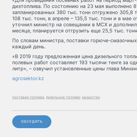
«Для проведения посевных работ на период март-
дизтоплива. По состоянию на 23 мая выполнено 8
запланированных 380 тыс. тонн отгружено 305,8 ты
108 тыс. тонн, в апреле – 135,5 тыс. тонн и в мае 
уточнил министр на совещании в МСХ и дополнил,
месяце, планируется отгрузить еще 25,5 тыс. тон
По словам министра, поставки горюче-смазочны
каждый день.
«В 2019 году предложенная цена дизельного топл
полевых работ составляет 193 тысячи тенге за одн
литр», – озвучил установленные цены глава Минэн
agrosektor.kz
поставки топлива
дизельное топливо
казахстан
ОБСУДИТЬ