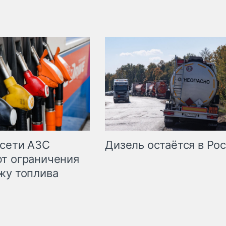
сети АЗС
Дизель остаётся в Ро
т ограничения
жу топлива