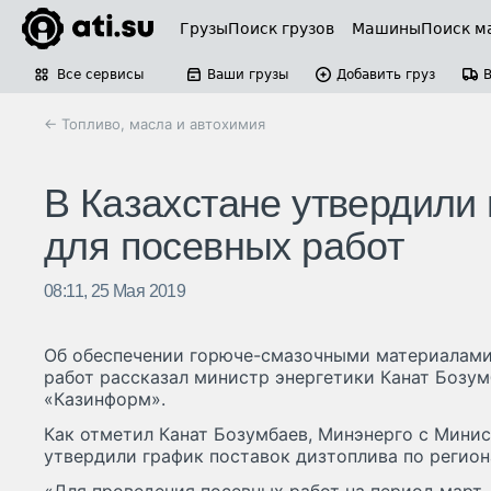
Грузы
Поиск грузов
Машины
Поиск м
Все сервисы
Ваши грузы
Добавить груз
← Топливо, масла и автохимия
В Казахстане утвердили
для посевных работ
08:11, 25 Мая 2019
Об обеспечении горюче-смазочными материалами
работ рассказал министр энергетики Канат Бозу
«Казинформ».
Как отметил Канат Бозумбаев, Минэнерго с Мини
утвердили график поставок дизтоплива по регион