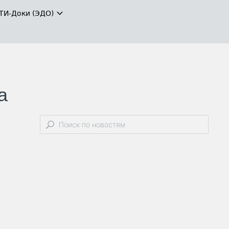
ТИ-Доки (ЭДО)
а