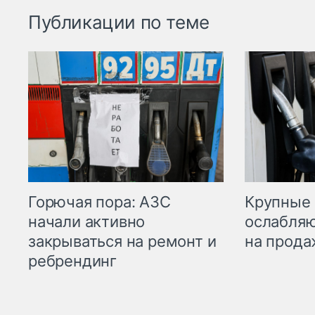
Публикации по теме
Горючая пора: АЗС
Крупные 
начали активно
ослабляю
закрываться на ремонт и
на прода
ребрендинг