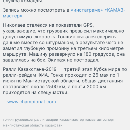
служба команды.
Запись можно посмотреть в
«инстаграме» «КАМАЗ-
мастер»
.
Николаев отвлёкся на показатели GPS,
указывающие, что грузовик превысил максимально
допустимую скорость. Гонщик пытался сверить
данные вместе со штурманом, в результате чего не
заметил глубокую промоину на третьем километре
маршрута. Машину развернуло на 180 градусов, она
завалилась на бок. Экипаж не пострадал.
Ралли Казахстана-2019 — третий этап Кубка мира по
ралли-рейдам ФИА. Гонка проходит с 26 мая по 1
июня по Мангистауской области, общая дистанция
составляет около 2500 км, а почти 2000 км
приходятся на спецучастки.
www.championat.com
гонки грузовиков
ралли
аварии
камаз-мастер
камаз
автоспорт
мангистауская область
казахстан