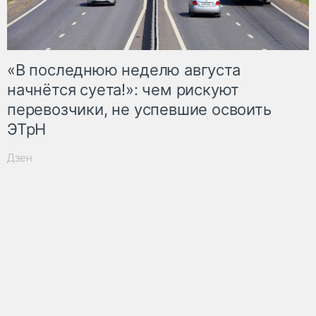
«В последнюю неделю августа
начнётся суета!»: чем рискуют
перевозчики, не успевшие освоить
ЭТрН
Дзен