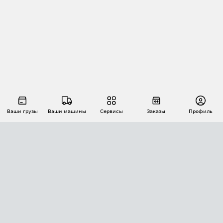
Ваши грузы
Ваши машины
Сервисы
Заказы
Профиль
АВТОМАТИЗАЦИЯ ПЕРЕВОЗОК
Площадки
Заказы
Торги
Тендеры
АТИ-Доки
GPS-мониторинг
АТИ Мессенджер
Цепочки грузов
API ATI.SU