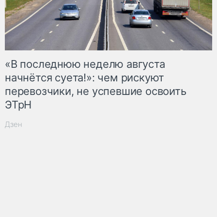
«В последнюю неделю августа
начнётся суета!»: чем рискуют
перевозчики, не успевшие освоить
ЭТрН
Дзен