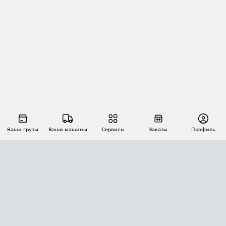
Ваши грузы
Ваши машины
Сервисы
Заказы
Профиль
АВТОМАТИЗАЦИЯ ПЕРЕВОЗОК
Площадки
Заказы
Торги
Тендеры
АТИ-Доки
GPS-мониторинг
АТИ Мессенджер
Цепочки грузов
API ATI.SU