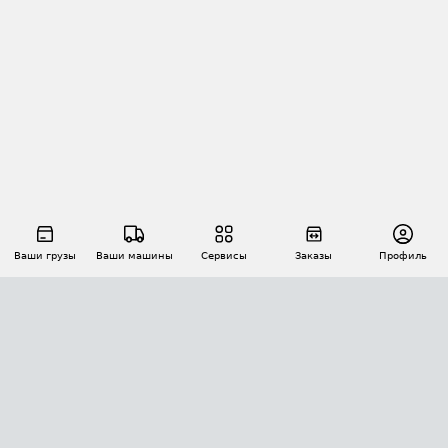
Ваши грузы
Ваши машины
Сервисы
Заказы
Профиль
АВТОМАТИЗАЦИЯ ПЕРЕВОЗОК
Площадки
Заказы
Торги
Тендеры
АТИ-Доки
GPS-мониторинг
АТИ Мессенджер
Цепочки грузов
API ATI.SU