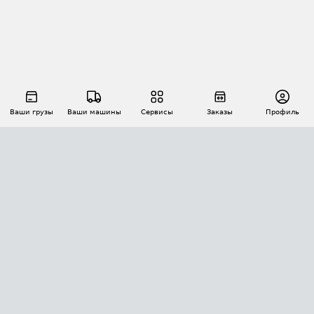
Ваши грузы
Ваши машины
Сервисы
Заказы
Профиль
АВТОМАТИЗАЦИЯ ПЕРЕВОЗОК
Площадки
Заказы
Торги
Тендеры
АТИ-Доки
GPS-мониторинг
АТИ Мессенджер
Цепочки грузов
API ATI.SU
ПОЛЕЗНОЕ
Расчет расстояний
БЕЗОПАСНОСТЬ