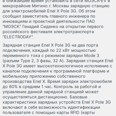
в ближайшее время установить в сети МОЭСК-EV в
микрорайоне Митино г. Москвы зарядную станцию
для электромобилей Enel X Pole 3G. Об этом
сообщил заместитель главного инженера по
инновациям и проектной деятельности ПАО
"МОЭСК" Генадий Сиденко на открытии первого
российского фестиваля электротранспорта
"ELECTRODAY".
Зарядная станция Enel X Pole 3G на два порта
подключения, каждый по 22 кВт мощностью
переменного тока с режимом зарядки Mode 3
(разъем Type 2, 3 фазы, 32 А). Зарядная станция Enel
X Pole 3G имеет высокотехнологичное исполнение с
каналом подключения к программной платформе и
мобильному приложению собственного
производства Enel X. Время зарядки электромобиля
до 80% в среднем 1 час. Контроль за работой и
управление данной зарядной станцией может
осуществляться дистанционно. Базовые
характеристики зарядных устройств Enel X Pole 3G
включают в себя возможность идентификации
пользователя с помощью карты RFID (карты