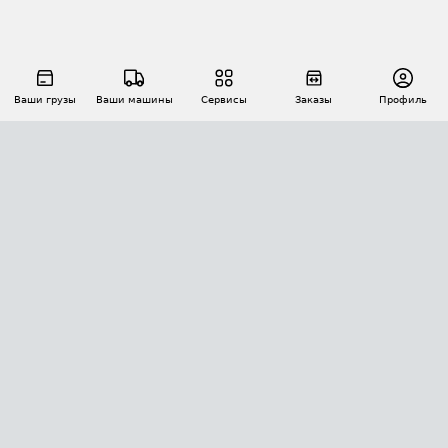
Ваши грузы
Ваши машины
Сервисы
Заказы
Профиль
АВТОМАТИЗАЦИЯ ПЕРЕВОЗОК
Площадки
Заказы
Торги
Тендеры
АТИ-Доки
GPS-мониторинг
АТИ Мессенджер
Цепочки грузов
API ATI.SU
ПОЛЕЗНОЕ
Расчет расстояний
БЕЗОПАСНОСТЬ
Академия ATI.SU
ATI.SU о безопасности
Звезды ATI.SU на вашем сайте
КОНТАКТЫ И ТАРИФЫ
Памятка по проверке контрагентов