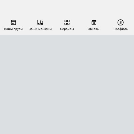
Ваши грузы
Ваши машины
Сервисы
Заказы
Профиль
АВТОМАТИЗАЦИЯ ПЕРЕВОЗОК
Площадки
Заказы
Торги
Тендеры
АТИ-Доки
GPS-мониторинг
АТИ Мессенджер
Цепочки грузов
API ATI.SU
ПОЛЕЗНОЕ
Расчет расстояний
БЕЗОПАСНОСТЬ
Академия ATI.SU
ATI.SU о безопасности
Звезды ATI.SU на вашем сайте
КОНТАКТЫ И ТАРИФЫ
Памятка по проверке контрагентов
Индекс ATI.SU FTL РФ