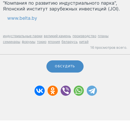
"Компания по развитию индустриального парка",
Японский институт зарубежных инвестиций (JOI).
www.belta.by
индустриальные парки
великий камень
производство
планы
семинары
форумы
токио
япония
беларусь
китай
16 просмотров всего.
ОБСУДИТЬ