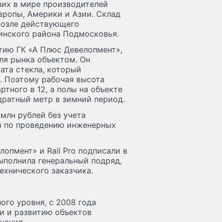
йших в мире производителей
вропы, Америки и Азии. Склад
 возле действующего
линского района Подмосковья.
тию ГК «А Плюс Девелопмент»,
ля рынка объектом. Он
ата стекла, который
а. Поэтому рабочая высота
ртного в 12, а полы на объекте
дратный метр в зимний период.
млн рублей без учета
ты по проведению инженерных
опмент» и Rail Pro подписали в
выполнила генеральный подряд,
ехнического заказчика.
го уровня, с 2008 года
и и развитию объектов