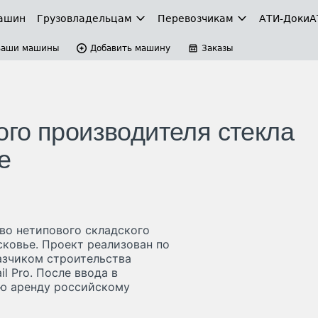
ашин
Грузовладельцам
Перевозчикам
АТИ-Доки
А
Ваши машины
Добавить машину
Заказы
го производителя стекла
е
во нетипового складского
ковье. Проект реализован по
казчиком строительства
l Pro. После ввода в
ую аренду российскому