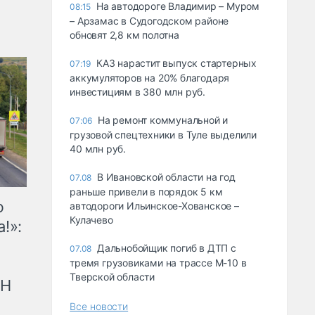
На автодороге Владимир – Муром
08:15
– Арзамас в Судогодском районе
обновят 2,8 км полотна
КАЗ нарастит выпуск стартерных
07:19
аккумуляторов на 20% благодаря
инвестициям в 380 млн руб.
На ремонт коммунальной и
07:06
грузовой спецтехники в Туле выделили
40 млн руб.
В Ивановской области на год
07.08
раньше привели в порядок 5 км
ю
автодороги Ильинское-Хованское –
Кулачево
!»:
Дальнобойщик погиб в ДТП с
07.08
тремя грузовиками на трассе М-10 в
Тверской области
рН
Все новости