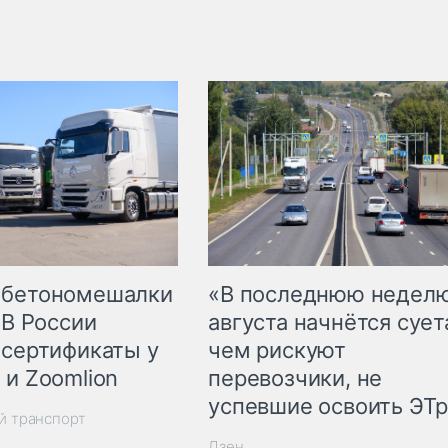
 бетономешалки
«В последнюю недел
 В России
августа начнётся суета
 сертификаты у
чем рискуют
 и Zoomlion
перевозчики, не
успевшие освоить ЭТ
й транспорт
Дзен