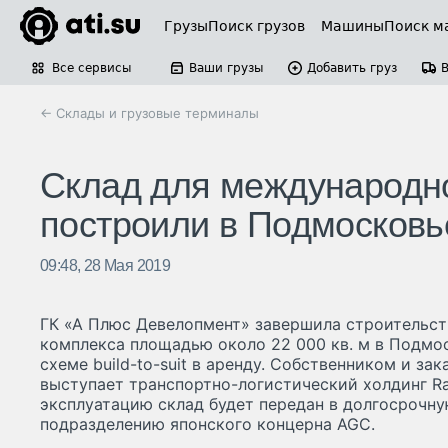
Грузы
Поиск грузов
Машины
Поиск м
Все сервисы
Ваши грузы
Добавить груз
← Склады и грузовые терминалы
Склад для международно
построили в Подмосковь
09:48, 28 Мая 2019
ГК «А Плюс Девелопмент» завершила строительст
комплекса площадью около 22 000 кв. м в Подмос
схеме build-to-suit в аренду. Собственником и за
выступает транспортно-логистический холдинг Rai
эксплуатацию склад будет передан в долгосрочн
подразделению японского концерна AGC.