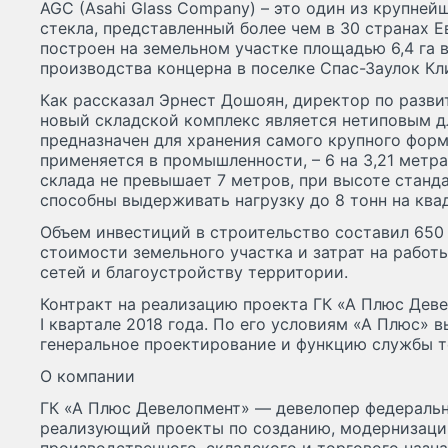
AGC (Asahi Glass Company) – это один из крупне
стекла, представленный более чем в 30 странах Е
построен на земельном участке площадью 6,4 га
производства концерна в поселке Спас-Заулок К
Как рассказал Эрнест Дошоян, директор по разви
новый складской комплекс является нетиповым д
предназначен для хранения самого крупного форм
применяется в промышленности, – 6 на 3,21 метр
склада не превышает 7 метров, при высоте станда
способны выдерживать нагрузку до 8 тонн на ква
Объем инвестиций в строительство составил 650 
стоимости земельного участка и затрат на рабо
сетей и благоустройству территории.
Контракт на реализацию проекта ГК «А Плюс Девел
I квартале 2018 года. По его условиям «А Плюс» 
генеральное проектирование и функцию службы т
О компании
ГК «А Плюс Девелопмент» — девелопер федерально
реализующий проекты по созданию, модернизаци