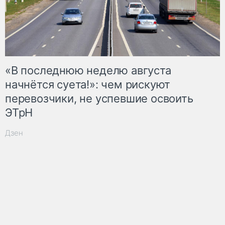
«В последнюю неделю августа
начнётся суета!»: чем рискуют
перевозчики, не успевшие освоить
ЭТрН
Дзен