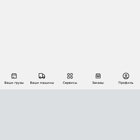
Ваши грузы
Ваши машины
Сервисы
Заказы
Профиль
АВТОМАТИЗАЦИЯ ПЕРЕВОЗОК
Площадки
Заказы
Торги
Тендеры
АТИ-Доки
GPS-мониторинг
АТИ Мессенджер
Цепочки грузов