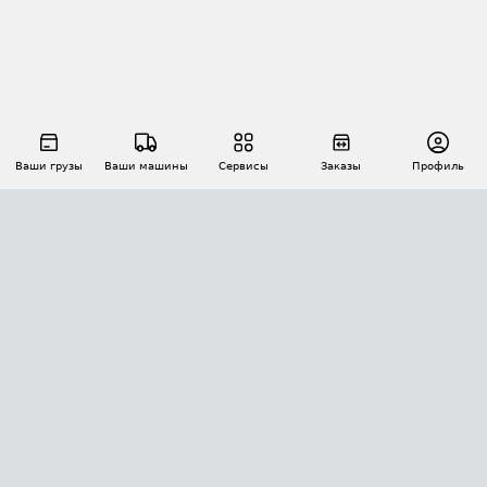
Ваши грузы
Ваши машины
Сервисы
Заказы
Профиль
АВТОМАТИЗАЦИЯ ПЕРЕВОЗОК
Площадки
Заказы
Торги
Тендеры
АТИ-Доки
GPS-мониторинг
АТИ Мессенджер
Цепочки грузов
API ATI.SU
ПОЛЕЗНОЕ
Расчет расстояний
БЕЗОПАСНОСТЬ
Академия ATI.SU