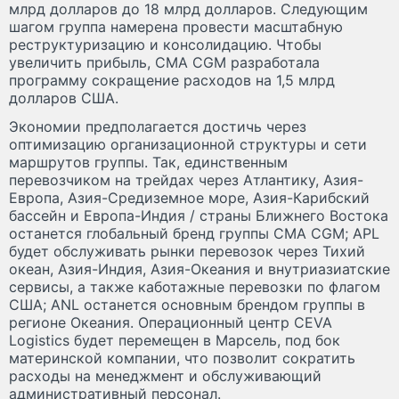
млрд долларов до 18 млрд долларов. Следующим
шагом группа намерена провести масштабную
реструктуризацию и консолидацию. Чтобы
увеличить прибыль, CMA CGM разработала
программу сокращение расходов на 1,5 млрд
долларов США.
Экономии предполагается достичь через
оптимизацию организационной структуры и сети
маршрутов группы. Так, единственным
перевозчиком на трейдах через Атлантику, Азия-
Европа, Азия-Средиземное море, Азия-Карибский
бассейн и Европа-Индия / страны Ближнего Востока
останется глобальный бренд группы CMA CGM; APL
будет обслуживать рынки перевозок через Тихий
океан, Азия-Индия, Азия-Океания и внутриазиатские
сервисы, а также каботажные перевозки по флагом
США; ANL останется основным брендом группы в
регионе Океания. Операционный центр CEVA
Logistics будет перемещен в Марсель, под бок
материнской компании, что позволит сократить
расходы на менеджмент и обслуживающий
административный персонал.