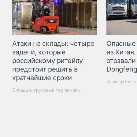
Опасные
Атаки на склады: четыре
из Китая.
задачи, которые
отозвали
российскому ритейлу
Dongfeng
предстоит решить в
кратчайшие сроки
Коммерчески
Склады и грузовые терминалы