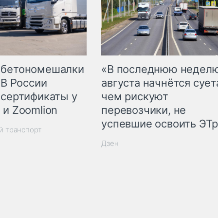
 бетономешалки
«В последнюю недел
 В России
августа начнётся суета
 сертификаты у
чем рискуют
 и Zoomlion
перевозчики, не
успевшие освоить ЭТ
й транспорт
Дзен