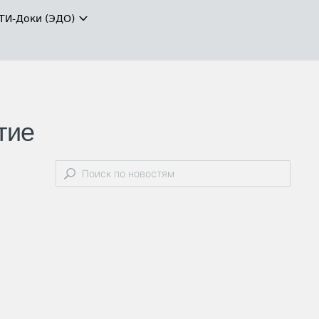
ТИ-Доки (ЭДО)
тие