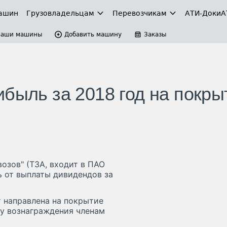
ашин
Грузовладельцам
Перевозчикам
АТИ-Доки
А
Ваши машины
Добавить машину
Заказы
быль за 2018 год на покры
озов" (ТЗА, входит в ПАО
ь от выплаты дивидендов за
т направлена на покрытие
ту вознаграждения членам