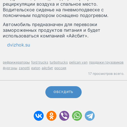
рециркуляции воздуха и спальное место.
Водительское сиденье на пневмоподвеске с
поясничным подпором оснащено подогревом.
Автомобиль предназначен для перевозки
замороженных продуктов питания и будет
использоваться компанией «Айсбит».
dvizhok.su
рефрижераторы
ford trucks
turbotrucks
pelican van
продажи грузовиков
фургоны
zanotti
eaton
айсбит
россия
17 просмотров всего.
ОБСУДИТЬ