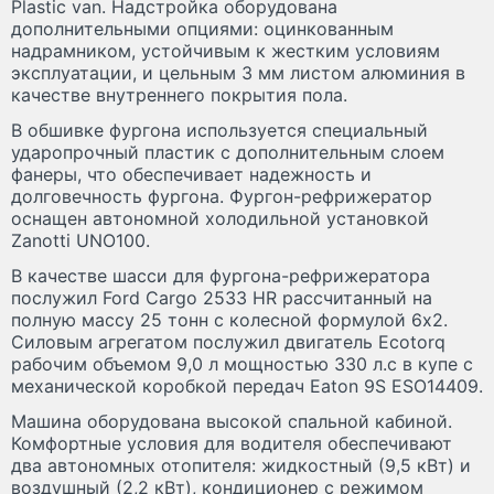
Plastic van. Надстройка оборудована
дополнительными опциями: оцинкованным
надрамником, устойчивым к жестким условиям
эксплуатации, и цельным 3 мм листом алюминия в
качестве внутреннего покрытия пола.
В обшивке фургона используется специальный
ударопрочный пластик с дополнительным слоем
фанеры, что обеспечивает надежность и
долговечность фургона. Фургон-рефрижератор
оснащен автономной холодильной установкой
Zanotti UNO100.
В качестве шасси для фургона-рефрижератора
послужил Ford Cargo 2533 HR рассчитанный на
полную массу 25 тонн с колесной формулой 6x2.
Силовым агрегатом послужил двигатель Ecotorq
рабочим объемом 9,0 л мощностью 330 л.с в купе с
механической коробкой передач Eaton 9S ESO14409.
Машина оборудована высокой спальной кабиной.
Комфортные условия для водителя обеспечивают
два автономных отопителя: жидкостный (9,5 кВт) и
воздушный (2,2 кВт), кондиционер с режимом