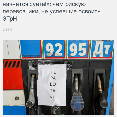
начнётся суета!»: чем рискуют
перевозчики, не успевшие освоить
ЭТрН
Дзен