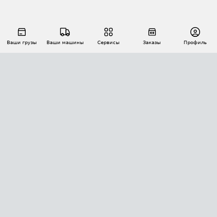
Ваши грузы
Ваши машины
Сервисы
Заказы
Профиль
АВТОМАТИЗАЦИЯ ПЕРЕВОЗОК
Площадки
Заказы
Торги
Тендеры
АТИ-Доки
GPS-мониторинг
АТИ Мессенджер
Цепочки грузов
API ATI.SU
ПОЛЕЗНОЕ
Расчет расстояний
БЕЗОПАСНОСТЬ
Академия ATI.SU
ATI.SU о безопасности
Звезды ATI.SU на вашем сайте
КОНТАКТЫ И ТАРИФЫ
Памятка по проверке контрагентов
Индекс ATI.SU FTL РФ