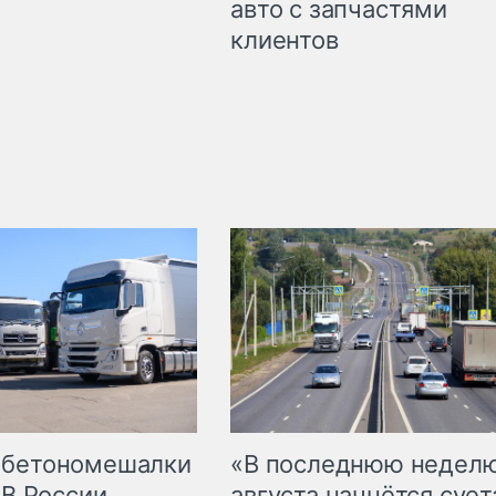
авто с запчастями
клиентов
 бетономешалки
«В последнюю недел
 В России
августа начнётся суета