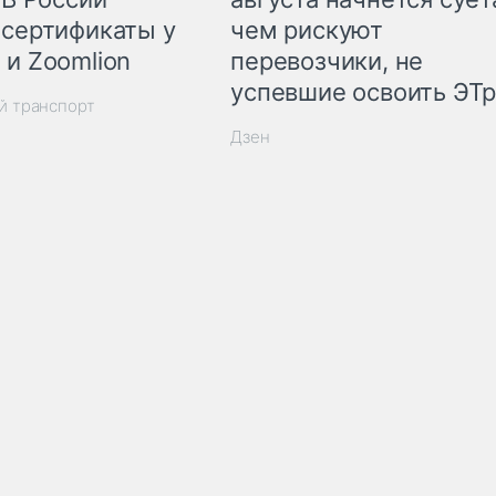
 сертификаты у
чем рискуют
 и Zoomlion
перевозчики, не
успевшие освоить ЭТ
й транспорт
Дзен