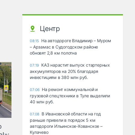
Центр
На автодороге Владимир – Муром
08:15
– Арзамас в Судогодском районе
обновят 2,8 км полотна
КАЗ нарастит выпуск стартерных
07:19
аккумуляторов на 20% благодаря
инвестициям в 380 млн руб.
На ремонт коммунальной и
07:06
грузовой спецтехники в Туле выделили
40 млн руб.
В Ивановской области на год
07.08
раньше привели в порядок 5 км
ю
автодороги Ильинское-Хованское –
Кулачево
!»: