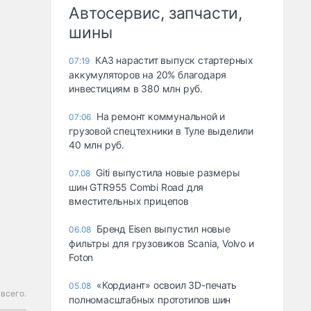
Автосервис, запчасти,
шины
КАЗ нарастит выпуск стартерных
07:19
аккумуляторов на 20% благодаря
инвестициям в 380 млн руб.
На ремонт коммунальной и
07:06
грузовой спецтехники в Туле выделили
40 млн руб.
Giti выпустила новые размеры
07.08
шин GTR955 Combi Road для
вместительных прицепов
Бренд Eisen выпустил новые
06.08
фильтры для грузовиков Scania, Volvo и
Foton
«Кордиант» освоил 3D-печать
05.08
всего.
полномасштабных прототипов шин