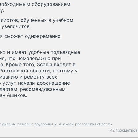
необходимым оборудованием,
у.
листов, обученных в учебном
 увеличится.
ия сможет одновременно
он» и имеет удобные подъездные
ия, что немаловажно при
. Кроме того, Scania входит в
Ростовской области, поэтому у
иванию и ремонту всех
 услуг, начали дооснащение
дартам, рекомендованным
дан Ашиков.
е дилеры
тяжелые грузовики
м-4
аксай
ростовская область
42 просмотров 