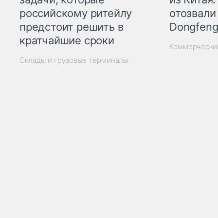
отозвали
российскому ритейлу
Dongfeng
предстоит решить в
кратчайшие сроки
Коммерчески
Склады и грузовые терминалы