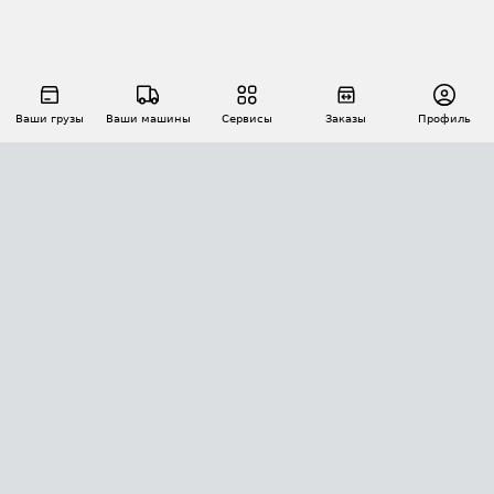
Ваши грузы
Ваши машины
Сервисы
Заказы
Профиль
АВТОМАТИЗАЦИЯ ПЕРЕВОЗОК
Площадки
Заказы
Торги
Тендеры
АТИ-Доки
GPS-мониторинг
АТИ Мессенджер
Цепочки грузов
API ATI.SU
ПОЛЕЗНОЕ
Расчет расстояний
БЕЗОПАСНОСТЬ
Академия ATI.SU
ATI.SU о безопасности
Звезды ATI.SU на вашем сайте
КОНТАКТЫ И ТАРИФЫ