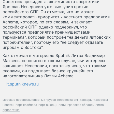
Советник президента, экс-министр энергетики
Ярослав Неверович уже выступил против
российского СПГ. Он отметил, что не может
комментировать приоритеты частного предприятия
Achema, которое, по его словам, и закупает
российский СПГ, однако подчеркнул, что
пользуются предприятие преимуществами
терминала", который построен "на деньги литовских
потребителей", поэтому его "не следует отдавать
игрокам с Востока".
Как отмечал в материале Sputnik Литва Владимир
Матвеев, непонятно в таком случае, чьи интересы
защищает Неверович, поскольку ясно, что такими
словами, он подрывает бизнес крупнейшего
налогоплательщика Литвы Achema.
lt.sputniknews.ru
морские перевозки опасных грузов
перевозка спг
танкеры-газовозы
новатэк
порт клайпеда
порт высоцк
ленинградская область
литва
прибалтика