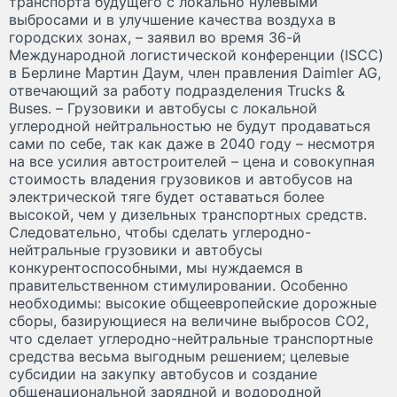
транспорта будущего с локально нулевыми
выбросами и в улучшение качества воздуха в
городских зонах, – заявил во время 36-й
Международной логистической конференции (ISCC)
в Берлине Мартин Даум, член правления Daimler AG,
отвечающий за работу подразделения Trucks &
Buses. – Грузовики и автобусы с локальной
углеродной нейтральностью не будут продаваться
сами по себе, так как даже в 2040 году – несмотря
на все усилия автостроителей – цена и совокупная
стоимость владения грузовиков и автобусов на
электрической тяге будет оставаться более
высокой, чем у дизельных транспортных средств.
Следовательно, чтобы сделать углеродно-
нейтральные грузовики и автобусы
конкурентоспособными, мы нуждаемся в
правительственном стимулировании. Особенно
необходимы: высокие общеевропейские дорожные
сборы, базирующиеся на величине выбросов СО2,
что сделает углеродно-нейтральные транспортные
средства весьма выгодным решением; целевые
субсидии на закупку автобусов и создание
общенациональной зарядной и водородной