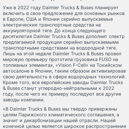
Уже в 2022 году Daimler Trucks & Buses планирует
включить в свое предложение для основных рынков
в Европе, США и Японии серийно выпускаемые
электрические транспортные средства на
аккумуляторной тяге. До конца следующего
десятилетия Daimler Trucks & Buses дополнит спектр
предлагаемой продукции серийно выпускаемыми
транспортными средствами на водородной тяге.
Лишь на этой неделе Daimler Trucks & Buses провел
мировую премьеру прототипа грузовика FUSO на
топливных элементах, «Vision F-Cell» на Токийском
автосалоне в Японии, таким образом активизировав
свою деятельность в сфере водородных технологий.
Кроме того, все европейские заводы Daimler Trucks
& Buses станут углеродно-нейтральными к 2022
году, после чего их примеру последуют все другие
заводы компании.
«В Daimler Trucks & Buses мы твердо привержены
целям Парижского климатического соглашения, а
значит и декарбонизации нашей отрасли. Нашей
конечной целью является широкое распространение