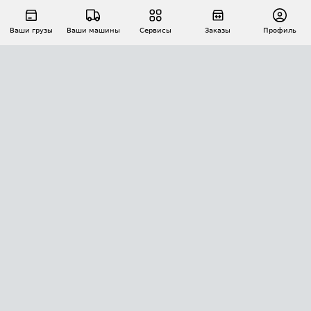
Ваши грузы
Ваши машины
Сервисы
Заказы
Профиль
АВТОМАТИЗАЦИЯ ПЕРЕВОЗОК
Площадки
Заказы
Торги
Тендеры
АТИ-Доки
GPS-мониторинг
АТИ Мессенджер
Цепочки грузов
API ATI.SU
ПОЛЕЗНОЕ
Расчет расстояний
БЕЗОПАСНОСТЬ
Академия ATI.SU
ATI.SU о безопасности
Звезды ATI.SU на вашем сайте
КОНТАКТЫ И ТАРИФЫ
Памятка по проверке контрагентов
Индекс ATI.SU FTL РФ
О системе ATI.SU
Светофор+
Средние ставки
ИНФОРМАЦИЯ
Контактная информация
Страхование