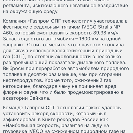
регламента, исключающего негативное воздействие
на окружающую среду.
Компания «Газпром СПГ технологии» участвовала в
фестивале с седельным тягачом IVECO Stralis NP
460, который смог развить скорость 89,38 км/ч.
Запас хода этого автомобиля – 1600 км на одной
заправке. Стоит отметить, что в качестве топлива
для тягача использовался сжиженный природный
газ (СПГ), по степени экологичности в несколько
раз превышающий показатели дизельного топлива.
Выбросы при переработке автомобилем природного
топлива в десятки раз меньше, чем при сгорании
нефтепродуктов. Кроме того, сжиженный газ
нетоксичен, благодаря чему не причиняет вред
флоре и фауне, что и было продемонстрировано в
акватории Байкала.
Команде Газпром СПГ технологии также удалось
установить рекорд скорости, который был
зафиксирован в Книге рекордов России как
«Наибольшая скорость, развитая на льду на
грузовике IVECO на сжиженном природном газе на