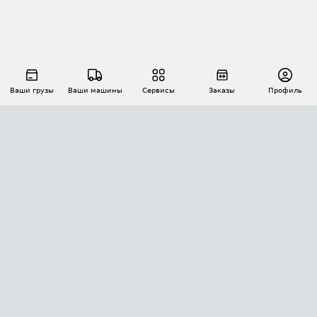
Ваши грузы
Ваши машины
Сервисы
Заказы
Профиль
АВТОМАТИЗАЦИЯ ПЕРЕВОЗОК
Площадки
Заказы
Торги
Тендеры
АТИ-Доки
GPS-мониторинг
АТИ Мессенджер
Цепочки грузов
API ATI.SU
ПОЛЕЗНОЕ
Расчет расстояний
БЕЗОПАСНОСТЬ
Академия ATI.SU
ATI.SU о безопасности