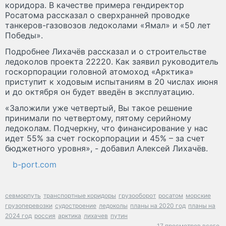
коридора. В качестве примера гендиректор
Росатома рассказал о сверхранней проводке
танкеров-газовозов ледоколами «Ямал» и «50 лет
Победы».
Подробнее Лихачёв рассказал и о строительстве
ледоколов проекта 22220. Как заявил руководитель
госкорпорации головной атомоход «Арктика»
приступит к ходовым испытаниям в 20 числах июня
и до октября он будет введён в эксплуатацию.
«Заложили уже четвертый, Вы такое решение
принимали по четвертому, пятому серийному
ледоколам. Подчеркну, что финансирование у нас
идет 55% за счет госкорпорации и 45% – за счет
бюджетного уровня», - добавил Алексей Лихачёв.
b-port.com
севморпуть
транспортные коридоры
грузооборот
росатом
морские
грузоперевозки
судостроение
ледоколы
планы на 2020 год
планы на
2024 год
россия
арктика
лихачев
путин
17 просмотров всего.