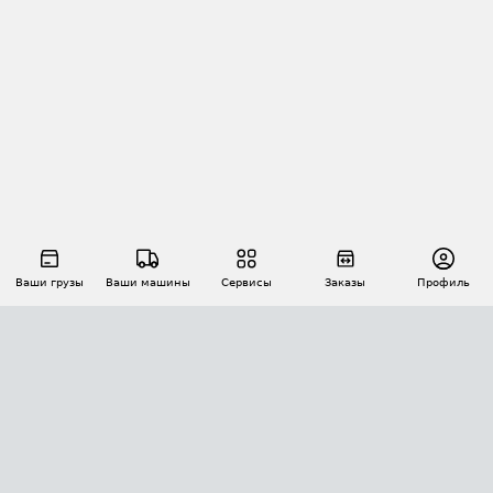
Ваши грузы
Ваши машины
Сервисы
Заказы
Профиль
АВТОМАТИЗАЦИЯ ПЕРЕВОЗОК
Площадки
Заказы
Торги
Тендеры
АТИ-Доки
GPS-мониторинг
АТИ Мессенджер
Цепочки грузов
API ATI.SU