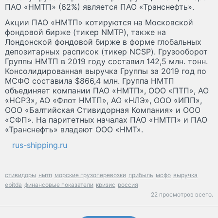
ПАО «НМТП» (62%) является ПАО «Транснефть».
Акции ПАО «НМТП» котируются на Московской
фондовой бирже (тикер NMTP), также на
Лондонской фондовой бирже в форме глобальных
депозитарных расписок (тикер NCSP). Грузооборот
Группы НМТП в 2019 году составил 142,5 млн. тонн.
Консолидированная выручка Группы за 2019 год по
МСФО составила $866,4 млн. Группа НМТП
объединяет компании ПАО «НМТП», ООО «ПТП», АО
«НСРЗ», АО «Флот НМТП», АО «НЛЭ», ООО «ИПП»,
ООО «Балтийская Стивидорная Компания» и ООО
«СФП». На паритетных началах ПАО «НМТП» и ПАО
«Транснефть» владеют ООО «НМТ».
rus-shipping.ru
стивидоры
нмтп
морские грузоперевозки
прибыль
мсфо
выручка
ebitda
финансовые показатели
кризис
россия
22 просмотров всего.