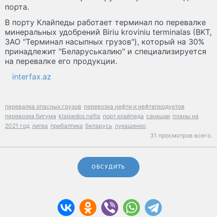
порта.
В порту Клайпеды работает терминал по перевалке
минеральных удобрений Biriu kroviniu terminalas (BKT,
ЗАО "Терминал насыпных грузов"), который на 30%
принадлежит "Беларуськалию" и специализируется
на перевалке его продукции.
interfax.az
перевалка опасных грузов
перевозка нефти и нефтепродуктов
перевозка битума
klaipedos nafta
порт клайпеда
санкции
планы на
2021 год
литва
прибалтика
беларусь
лукашенко
31 просмотров всего.
ОБСУДИТЬ