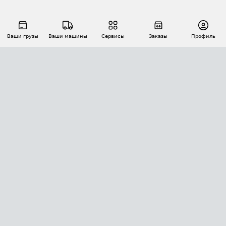
Ваши грузы
Ваши машины
Сервисы
Заказы
Профиль
АВТОМАТИЗАЦИЯ ПЕРЕВОЗОК
Площадки
Заказы
Торги
Тендеры
АТИ-Доки
GPS-мониторинг
АТИ Мессенджер
Цепочки грузов
API ATI.SU
ПОЛЕЗНОЕ
Расчет расстояний
БЕЗОПАСНОСТЬ
Академия ATI.SU
ATI.SU о безопасности
Звезды ATI.SU на вашем сайте
КОНТАКТЫ И ТАРИФЫ
Памятка по проверке контрагентов
Индекс ATI.SU FTL РФ
О системе ATI.SU
Светофор+