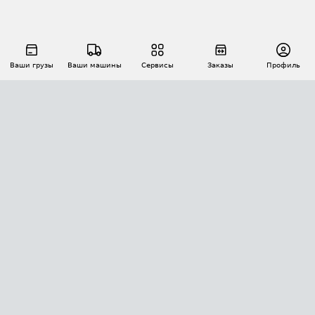
Ваши грузы
Ваши машины
Сервисы
Заказы
Профиль
АВТОМАТИЗАЦИЯ ПЕРЕВОЗОК
Площадки
Заказы
Торги
Тендеры
АТИ-Доки
GPS-мониторинг
АТИ Мессенджер
Цепочки грузов
API ATI.SU
ПОЛЕЗНОЕ
Расчет расстояний
БЕЗОПАСНОСТЬ
Академия ATI.SU
ATI.SU о безопасности
Звезды ATI.SU на вашем сайте
КОНТАКТЫ И ТАРИФЫ
Памятка по проверке контрагентов
Индекс ATI.SU FTL РФ