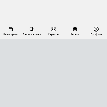
Ваши грузы
Ваши машины
Сервисы
Заказы
Профиль
АВТОМАТИЗАЦИЯ ПЕРЕВОЗОК
Площадки
Заказы
Торги
Тендеры
АТИ-Доки
GPS-мониторинг
АТИ Мессенджер
Цепочки грузов
API ATI.SU
ПОЛЕЗНОЕ
Расчет расстояний
БЕЗОПАСНОСТЬ
Академия ATI.SU